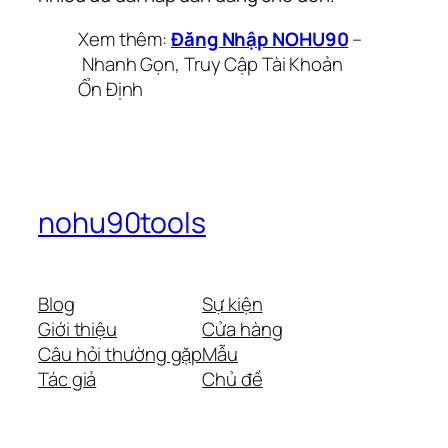
Xem thêm:
Đăng Nhập NOHU90
–
Nhanh Gọn, Truy Cập Tài Khoản
Ổn Định
nohu90tools
Blog
Sự kiện
Giới thiệu
Cửa hàng
Câu hỏi thường gặp
Mẫu
Tác giả
Chủ đề