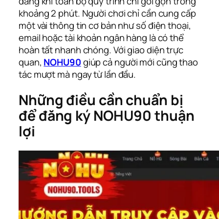
dàng khi toàn bộ quy trình chỉ gói gọn trong
khoảng 2 phút. Người chơi chỉ cần cung cấp
một vài thông tin cơ bản như số điện thoại,
email hoặc tài khoản ngân hàng là có thể
hoàn tất nhanh chóng. Với giao diện trực
quan,
NOHU90
giúp cả người mới cũng thao
tác mượt mà ngay từ lần đầu.
Những điều cần chuẩn bị
để đăng ký NOHU90 thuận
lợi