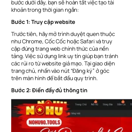
bước dưới đây, bạn sẽ hoàn tất việc tạo tài
khoản trong thời gian ngắn:
Bước 1: Truy cập website
Trước tiên, hãy mở trình duyệt quen thuộc
như Chrome, Cốc Cốc hoặc Safari và truy
cập đúng trang web chính thức của nền
tảng. Việc sử dụng link uy tín giúp bạn tránh
các rủi ro từ website giả mạo. Tại giao diện
trang chủ, nhấn vào nút “Đăng ký” ở góc
trên màn hình để bắt đầu quy trình.
Bước 2: Điền đầy đủ thông tin